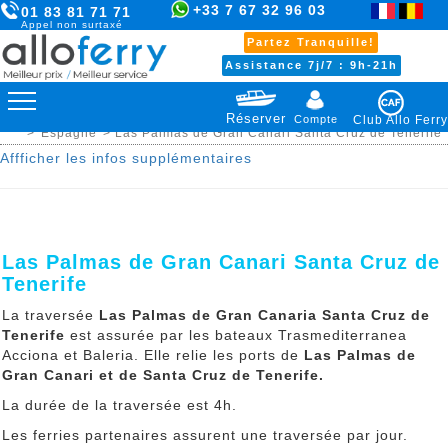
+33 7 67 32 96 03
01 83 81 71 71
Appel non surtaxé
Partez Tranquille!
Assistance 7j/7 : 9h-21h
Réserver
Compte
Club Allo Ferry
>
Espagne
> Las Palmas de Gran Canari Santa Cruz de Tenerife
Affficher les infos supplémentaires
Las Palmas de Gran Canari Santa Cruz de
Tenerife
La traversée
Las Palmas de Gran Canaria Santa Cruz de
Tenerife
est assurée par les bateaux Trasmediterranea
Acciona et Baleria. Elle relie les ports de
Las Palmas de
Gran Canari et de Santa Cruz de Tenerife.
La durée de la traversée est 4h.
Les ferries partenaires assurent une traversée par jour.