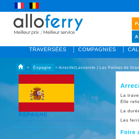
P
A
TRAVERSÉES
COMPAGNIES
CAL
Espagne
>
> Arrecife(Lanzarote ) Las Palmas de Gra
Arrec
La trav
Elle reli
La duré
ESPAGNE
Les ferr
Foire 