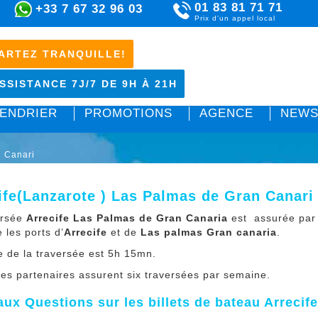
01 83 81 71 71
+33 7 67 32 96 03
Prix d'un appel local
ARTEZ TRANQUILLE!
SSISTANCE 7J/7 DE 9H À 21H
ENDRIER
PROMOTIONS
AGENCE
NEWS
n Canari
ife(Lanzarote ) Las Palmas de Gran Canari
ersée
Arrecife Las Palmas de Gran Canaria
est assurée par 
e les ports d’
Arrecife
et de
Las palmas Gran canaria
.
e de la traversée est 5h 15mn.
ies partenaires assurent six traversées par semaine.
aux Questions sur les billets de bateau Arreci