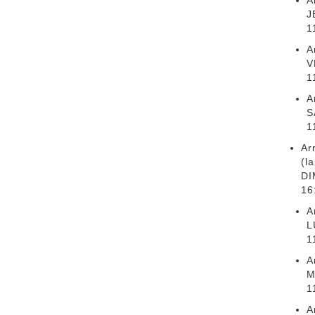
A
J
1
A
V
1
A
S
1
Ar
(l
DI
16
A
L
1
A
M
1
A