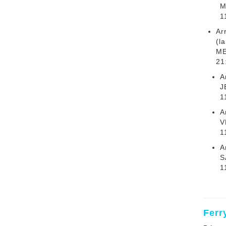
M
1
Ar
(l
ME
21
A
J
1
A
V
1
A
S
1
Ferr