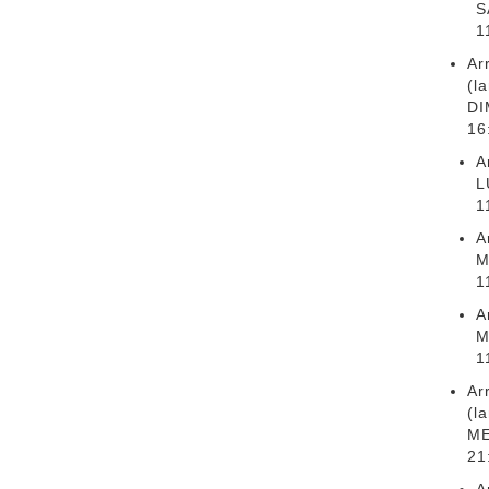
S
1
Ar
(l
DI
16
A
L
1
A
M
1
A
M
1
Ar
(l
ME
21