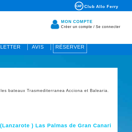
Club Allo Ferry
MON COMPTE
Créer un compte
/
Se connecter
LETTER
AVIS
RÉSERVER
les bateaux Trasmediterranea Acciona et Balearia.
fe(Lanzarote ) Las Palmas de Gran Canari