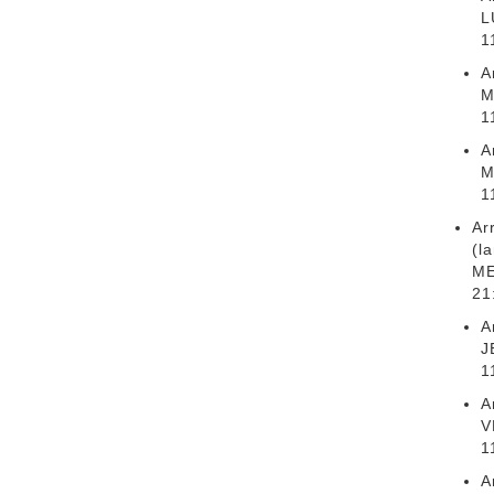
L
1
A
M
1
A
M
1
Ar
(l
ME
21
A
J
1
A
V
1
A