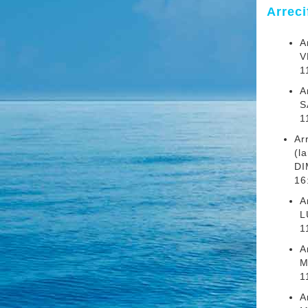
Arreci
A
V
1
A
S
1
Ar
(l
DI
16
A
L
1
A
M
1
A