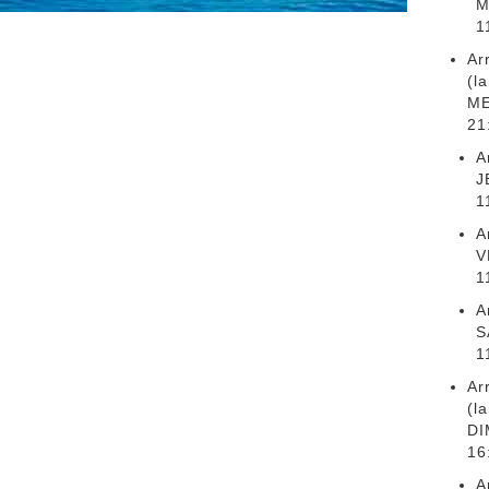
M
1
Ar
(l
ME
21
A
J
1
A
V
1
A
S
1
Ar
(l
DI
16
A