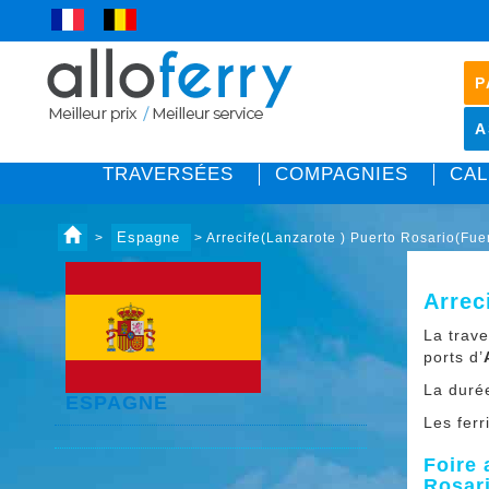
P
A
TRAVERSÉES
COMPAGNIES
CAL
Espagne
>
> Arrecife(Lanzarote ) Puerto Rosario(Fue
Arrec
La trav
ports d’
La duré
ESPAGNE
Les ferr
Foire 
Rosari