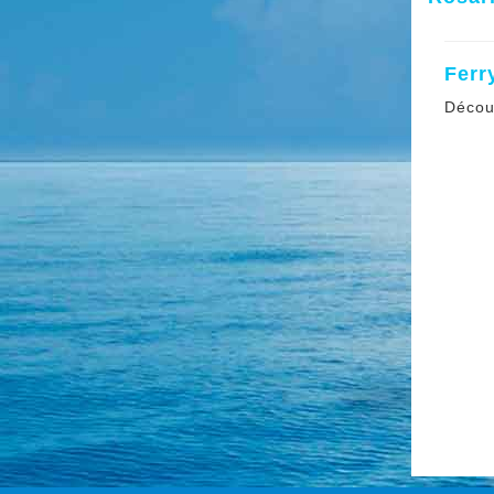
Ferr
Décou