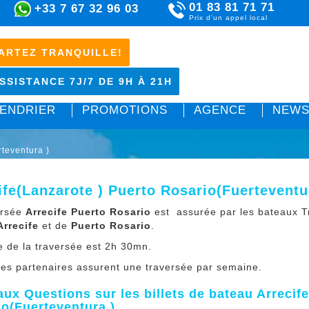
01 83 81 71 71
+33 7 67 32 96 03
Prix d'un appel local
ARTEZ TRANQUILLE!
SSISTANCE 7J/7 DE 9H À 21H
ENDRIER
PROMOTIONS
AGENCE
NEWS
rteventura )
ife(Lanzarote ) Puerto Rosario(Fuerteventu
ersée
Arrecife Puerto Rosario
est assurée par les bateaux Tr
Arrecife
et de
Puerto Rosario
.
e de la traversée est 2h 30mn.
ies partenaires assurent une traversée par semaine.
aux Questions sur les billets de bateau Arrecif
o(Fuerteventura )