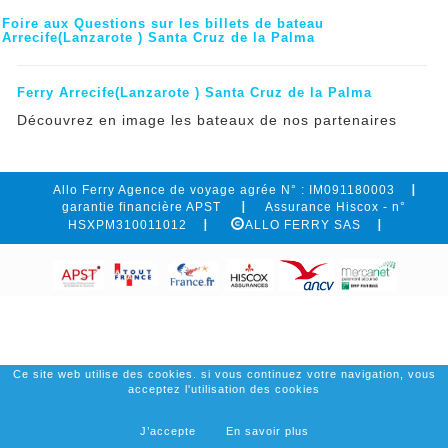
Foire aux Questions sur les billets de bateau
Arrecife(Lanzarote ) Santa Cruz de la Palma
Ferry Arrecife(Lanzarote ) Santa Cruz de la Palma
Découvrez en image les bateaux de nos partenaires
Allo Ferry Agence de voyage agrée N° : IM091180003
garantie financière APST
Assurance Hiscox - n°
HSXPM310011012
ALLO FERRY SAS
Ce site web utilise des cookies. si vous continuez votre navigation, vous
acceptez l'utilisation des cookies
J’accepte
En savoir plus