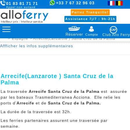
+33 7 67 32 96 03
01 83 81 71 71
Appel non surtaxé
Partez Tranquille!
Assistance 7j/7 : 9h-21h
Réserver
Compte
Club Allo Ferry
>
Espagne
> Arrecife(Lanzarote ) Santa Cruz de la Palma
Affficher les infos supplémentaires
Arrecife(Lanzarote ) Santa Cruz de la
Palma
La traversée
Arrecife Santa Cruz de la Palma
est assurée
par les bateaux Trasmediterranea Acciona. Elle relie les
ports d’
Arrecife
et de
Santa Cruz de la Palma.
La durée de la traversée est 32h.
Les ferries partenaires assurent une traversée par
semaine.