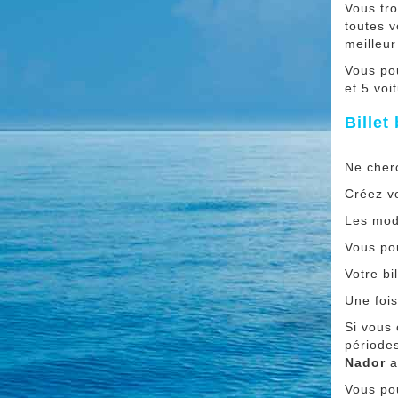
Vous tro
toutes v
meilleur
Vous po
et 5 voi
Bille
Ne cherc
Créez vo
Les modi
Vous pou
Votre bi
Une fois
Si vous
périodes
Nador
a
Vous po