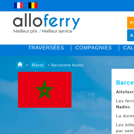
P
A
TRAVERSÉES
COMPAGNIES
CAL
Maroc
>
> Barcelone Nador
Barce
MAROC
Alloferr
Les fer
Nador.
La duré
Les bill
par sem