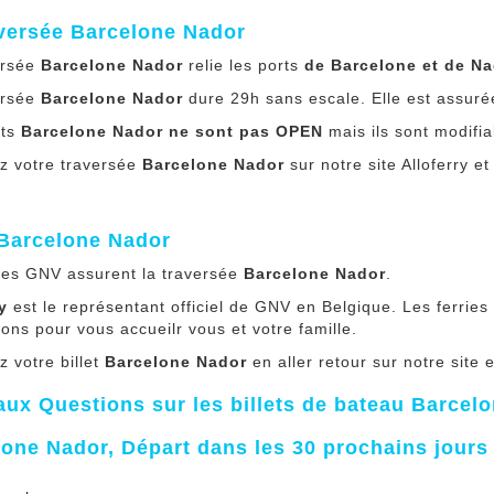
aversée Barcelone Nador
ersée
Barcelone Nador
relie les ports
de Barcelone et de N
ersée
Barcelone Nador
dure 29h sans escale. Elle est assuré
ets
Barcelone Nador
ne
sont pas OPEN
mais ils sont modifia
z votre traversée
Barcelone Nador
sur notre site Alloferry e
 Barcelone Nador
ries GNV assurent la traversée
Barcelone Nador
.
y
est le représentant officiel de GNV en Belgique. Les ferrie
tions pour vous accueilr vous et votre famille.
 votre billet
Barcelone Nador
en aller retour sur notre site 
aux Questions sur les billets de bateau Barcel
one Nador, Départ dans les 30 prochains jours