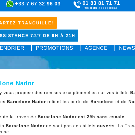
01 83 81 71 71
+33 7 67 32 96 03
Prix d'un appel local
ARTEZ TRANQUILLE!
SSISTANCE 7J/7 DE 9H À 21H
ENDRIER
PROMOTIONS
AGENCE
NEWS
lone Nador
y
vous propose des remises exceptionnelles sur vos billets
B
ries
Barcelone Nador
relient les ports
de Barcelone
et
de Na
e de la traversée
Barcelone Nador
est 29h sans escale.
ets
Barcelone Nador
ne sont pas des billets
ouverts
. La Tra
aine.