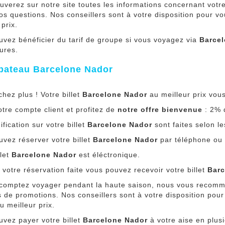
uverez sur notre site toutes les informations concernant votre
os questions. Nos conseillers sont à votre disposition pour vo
 prix.
uvez bénéficier du tarif de groupe si vous voyagez via
Barce
tures.
t bateau Barcelone Nador
hez plus ! Votre billet
Barcelone Nador
au meilleur prix vou
tre compte client et profitez de
notre offre bienvenue
: 2% d
fication sur votre billet
Barcelone Nador
sont faites selon l
vez réserver votre billet
Barcelone Nador
par téléphone ou v
llet
Barcelone Nador
est éléctronique.
 votre réservation faite vous pouvez recevoir votre billet
Barc
 comptez voyager pendant la haute saison, nous vous recomm
 de promotions. Nos conseillers sont à votre disposition pour
u meilleur prix.
uvez payer votre billet
Barcelone Nador
à votre aise en plusi