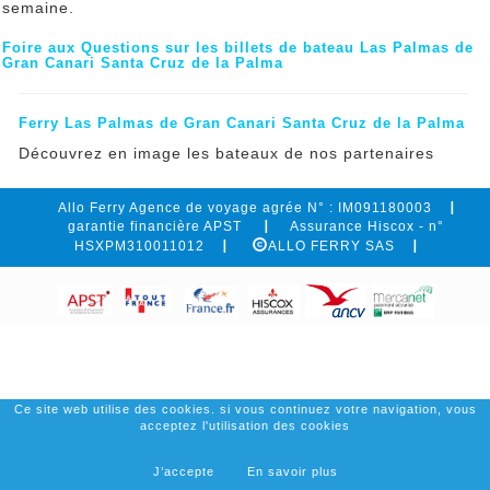
semaine.
Foire aux Questions sur les billets de bateau Las Palmas de
Gran Canari Santa Cruz de la Palma
Ferry Las Palmas de Gran Canari Santa Cruz de la Palma
Découvrez en image les bateaux de nos partenaires
Allo Ferry Agence de voyage agrée N° : IM091180003
garantie financière APST
Assurance Hiscox - n°
HSXPM310011012
ALLO FERRY SAS
Ce site web utilise des cookies. si vous continuez votre navigation, vous
acceptez l'utilisation des cookies
J’accepte
En savoir plus