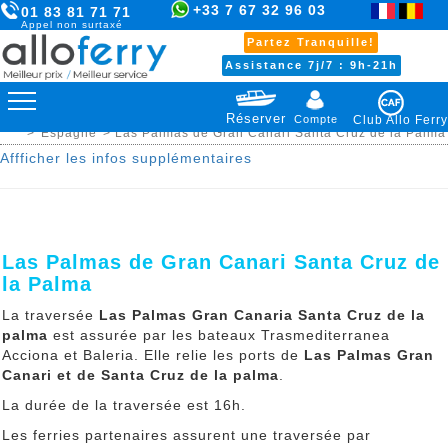
+33 7 67 32 96 03
01 83 81 71 71
Appel non surtaxé
Partez Tranquille!
Assistance 7j/7 : 9h-21h
Réserver
Compte
Club Allo Ferry
>
Espagne
> Las Palmas de Gran Canari Santa Cruz de la Palma
Affficher les infos supplémentaires
Las Palmas de Gran Canari Santa Cruz de
la Palma
La traversée
Las Palmas Gran Canaria Santa Cruz de la
palma
est assurée par les bateaux Trasmediterranea
Acciona et Baleria. Elle relie les ports de
Las Palmas Gran
Canari et de Santa Cruz de la palma
.
La durée de la traversée est 16h.
Les ferries partenaires assurent une traversée par