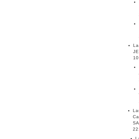
La
JE
10
La
Ca
SA
22
L