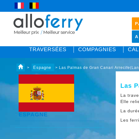
P
A
TRAVERSÉES
COMPAGNIES
CAL
Espagne
>
> Las Palmas de Gran Canari Arrecife(Lan
Las P
La trav
Elle rel
La duré
ESPAGNE
Les fer