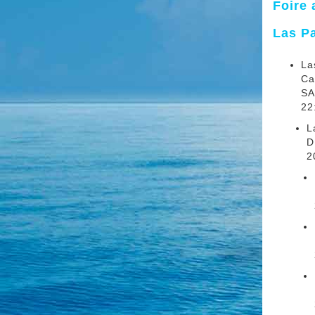
Foire 
Las Pa
La
Ca
SA
22
L
D
2