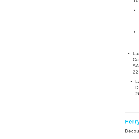
10
La
Ca
SA
22
L
D
2
Ferr
Décou