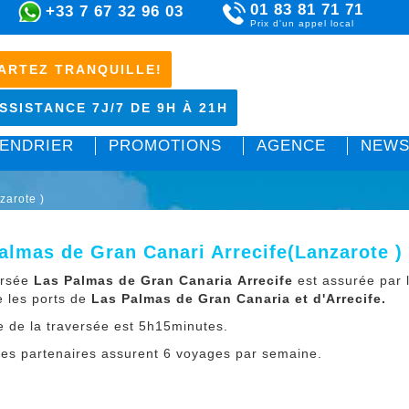
01 83 81 71 71
+33 7 67 32 96 03
Prix d'un appel local
ARTEZ TRANQUILLE!
SSISTANCE 7J/7 DE 9H À 21H
ENDRIER
PROMOTIONS
AGENCE
NEWS
zarote )
almas de Gran Canari Arrecife(Lanzarote )
ersée
Las Palmas de Gran Canaria Arrecife
est assurée par 
ie les ports de
Las Palmas de Gran Canaria et d'Arrecife.
e de la traversée est 5h15minutes.
ries partenaires assurent 6 voyages par semaine.