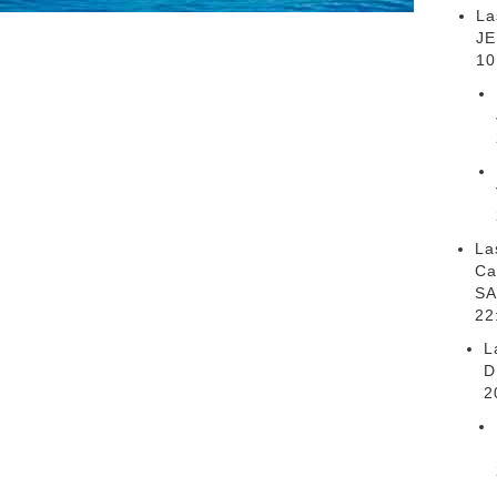
La
JE
10
La
Ca
SA
22
L
D
2