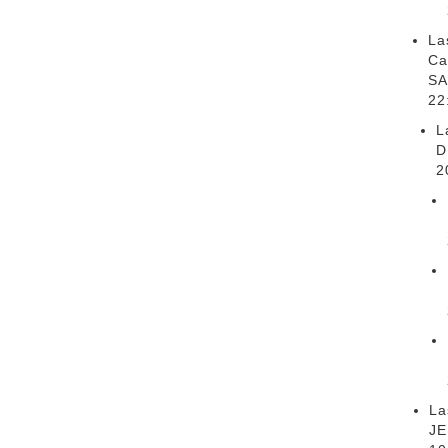
La
Ca
SA
22
L
D
2
La
JE