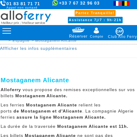
+33 7 67 32 96 03
01 83 81 71 71
Appel non surtaxé
Partez Tranquille!
Assistance 7j/7 : 9h-21h
Réserver
Compte
Club Allo Ferry
>
Espagne
> Mostaganem Alicante
Affficher les infos supplémentaires
Mostaganem Alicante
Alloferry
vous propose des remises exceptionnelles sur vos
billets
Mostaganem Alicante.
Les ferries
Mostaganem Alicante
relient les
ports
de Mostaganem et d'Alicante
. La compagnie Algerie
ferries
assure la ligne Mostaganem Alicante.
La durée de la traversée
Mostaganem Alicante
est 11h.
Les billets
Mostaganem Alicante
ne sont pas des