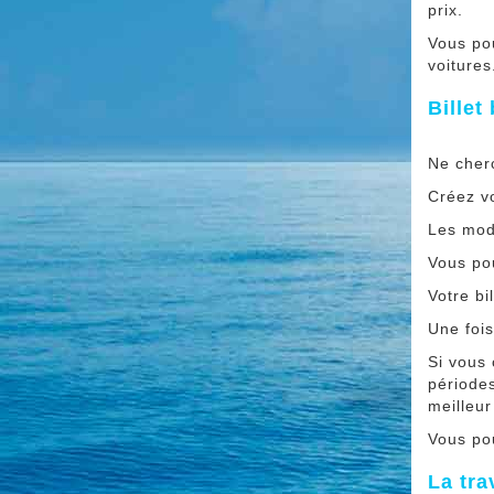
prix.
Vous po
voitures
Billet
Ne cherc
Créez vo
Les modi
Vous pou
Votre bi
Une fois
Si vous
périodes
meilleur
Vous po
La tra