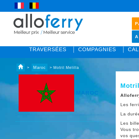
P
A
TRAVERSÉES
COMPAGNIES
CAL
Maroc
>
> Motril Melilla
Motril
MAROC
Alloferr
Les fer
La duré
Les bill
Vous tro
vos ques