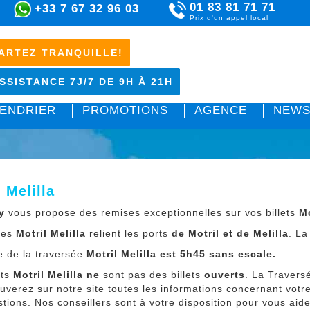
01 83 81 71 71
+33 7 67 32 96 03
Prix d'un appel local
ARTEZ TRANQUILLE!
SSISTANCE 7J/7 DE 9H À 21H
ENDRIER
PROMOTIONS
AGENCE
NEWS
 Melilla
y
vous propose des remises exceptionnelles sur vos billets
Mo
ries
Motril Melilla
relient les ports
de Motril et de Melilla
. L
e de la traversée
Motril Melilla
est 5h45 sans escale.
ets
Motril Melilla
ne
sont pas des billets
ouverts
. La Traver
uverez sur notre site toutes les informations concernant votre
tions. Nos conseillers sont à votre disposition pour vous aide