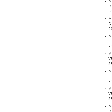
M
D
0
M
D
2
M
J
2
Mo
V
2
M
J
2
Mo
V
2
M
D