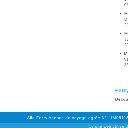
0
M
D
2
M
J
2
Mo
V
2
Ferry
Décou
Allo Ferry Agence de voyage agrée N° : IM091
Ce site web utilise 