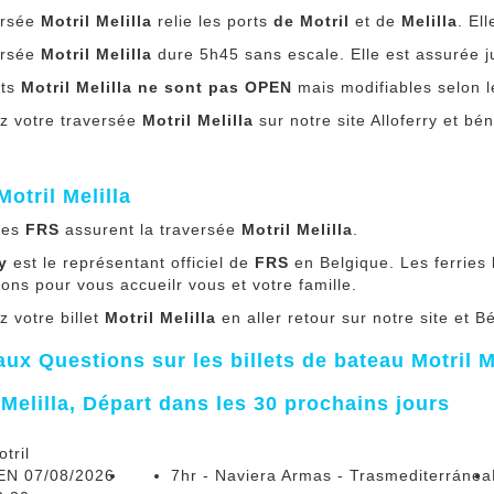
ersée
Motril Melilla
relie les ports
de Motril
et de
Melilla
. El
ersée
Motril Melilla
dure 5h45 sans escale. Elle est assurée j
ets
Motril Melilla
ne sont pas OPEN
mais modifiables selon l
z votre traversée
Motril Melilla
sur notre site Alloferry et bé
Motril Melilla
ries
FRS
assurent la traversée
Motril Melilla
.
y
est le représentant officiel de
FRS
en Belgique. Les ferries
tions pour vous accueilr vous et votre famille.
 votre billet
Motril Melilla
en aller retour sur notre site et B
aux Questions sur les billets de bateau Motril M
 Melilla, Départ dans les 30 prochains jours
tril
EN 07/08/2026
7hr - Naviera Armas - Trasmediterránea