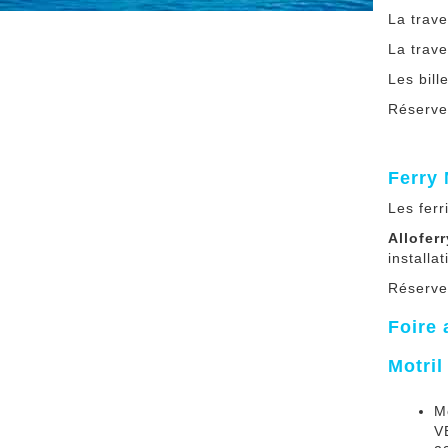
La trav
La trav
Les bill
Réserve
Ferry 
Les fer
Alloferr
installa
Réservez
Foire 
Motril
Mo
V