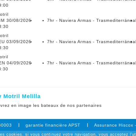
9:00
otril
IM 30/08/2026
7hr - Naviera Armas - Trasmediterránea
3:30
otril
EU 03/09/2026
7hr - Naviera Armas - Trasmediterránea
3:30
tril
EN 04/09/2026
7hr - Naviera Armas - Trasmediterránea
3:30
 Motril Melilla
vrez en image les bateaux de nos partenaires
180003
garantie financière APST
Assurance Hiscox
des cookies. si vous continuez votre navigation, vous acceptez l'ut