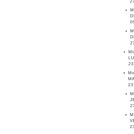
2
M
D
0
M
D
2
Mo
LU
23
Mo
MA
23
M
J
2
Mo
V
2