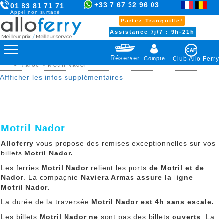
+33 7 67 32 96 03
01 83 81 71 71
Appel non surtaxé
Partez Tranquille!
Assistance 7j/7 : 9h-21h
Réserver
Compte
Club Allo Ferry
>
Maroc
> Motril Nador
Affficher les infos supplémentaires
Motril Nador
Alloferry
vous propose des remises exceptionnelles sur vos
billets
Motril Nador.
Les ferries
Motril Nador
relient les ports
de Motril et de
Nador
. La compagnie
Naviera Armas assure la ligne
Motril Nador.
La durée de la traversée
Motril Nador
est 4h sans escale.
Les billets
Motril Nador
ne
sont pas des billets
ouverts
. La