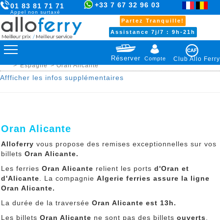
+33 7 67 32 96 03
01 83 81 71 71
Appel non surtaxé
Partez Tranquille!
Assistance 7j/7 : 9h-21h
Réserver
Compte
Club Allo Ferry
>
Espagne
> Oran Alicante
Affficher les infos supplémentaires
Oran Alicante
Alloferry
vous propose des remises exceptionnelles sur vos
billets
Oran Alicante.
Les ferries
Oran Alicante
relient les ports
d'Oran et
d'Alicante
. La compagnie
Algerie ferries assure la ligne
Oran Alicante.
La durée de la traversée
Oran Alicante
est 13h.
Les billets
Oran Alicante
ne sont pas des billets
ouverts
.