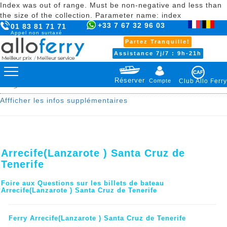
Index was out of range. Must be non-negative and less than
the size of the collection. Parameter name: index
+33 7 67 32 96 03
01 83 81 71 71
Appel non surtaxé
Partez Tranquille!
Assistance 7j/7 : 9h-21h
Réserver
Compte
Club Allo Ferry
>
Affficher les infos supplémentaires
Arrecife(Lanzarote ) Santa Cruz de
Tenerife
Foire aux Questions sur les billets de bateau
Arrecife(Lanzarote ) Santa Cruz de Tenerife
Ferry Arrecife(Lanzarote ) Santa Cruz de Tenerife