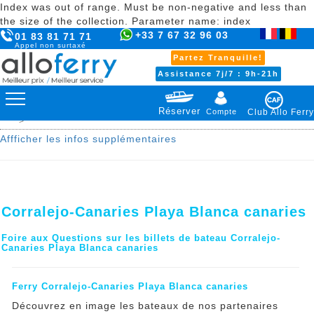
Index was out of range. Must be non-negative and less than
the size of the collection. Parameter name: index
+33 7 67 32 96 03
01 83 81 71 71
Appel non surtaxé
Partez Tranquille!
Assistance 7j/7 : 9h-21h
Réserver
Compte
Club Allo Ferry
>
Affficher les infos supplémentaires
Corralejo-Canaries Playa Blanca canaries
Foire aux Questions sur les billets de bateau Corralejo-
Canaries Playa Blanca canaries
Ferry Corralejo-Canaries Playa Blanca canaries
Découvrez en image les bateaux de nos partenaires