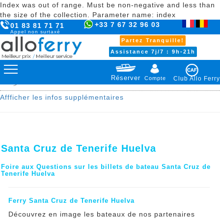
Index was out of range. Must be non-negative and less than
the size of the collection. Parameter name: index
+33 7 67 32 96 03
01 83 81 71 71
Appel non surtaxé
Partez Tranquille!
Assistance 7j/7 : 9h-21h
Réserver
Compte
Club Allo Ferry
>
Affficher les infos supplémentaires
Santa Cruz de Tenerife Huelva
Foire aux Questions sur les billets de bateau Santa Cruz de
Tenerife Huelva
Ferry Santa Cruz de Tenerife Huelva
Découvrez en image les bateaux de nos partenaires