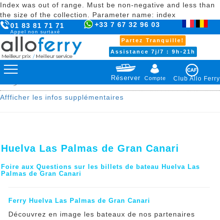
Index was out of range. Must be non-negative and less than
the size of the collection. Parameter name: index
+33 7 67 32 96 03
01 83 81 71 71
Appel non surtaxé
Partez Tranquille!
Assistance 7j/7 : 9h-21h
Réserver
Compte
Club Allo Ferry
>
Affficher les infos supplémentaires
Huelva Las Palmas de Gran Canari
Foire aux Questions sur les billets de bateau Huelva Las
Palmas de Gran Canari
Ferry Huelva Las Palmas de Gran Canari
Découvrez en image les bateaux de nos partenaires