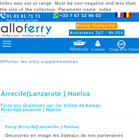
Index was out of range. Must be non-negative and less than
the size of the collection. Parameter name: index
+33 7 67 32 96 03
01 83 81 71 71
Appel non surtaxé
Partez Tranquille!
Assistance 7j/7 : 9h-21h
Réserver
Compte
Club Allo Ferry
>
Affficher les infos supplémentaires
Arrecife(Lanzarote ) Huelva
Foire aux Questions sur les billets de bateau
Arrecife(Lanzarote ) Huelva
Ferry Arrecife(Lanzarote ) Huelva
Découvrez en image les bateaux de nos partenaires