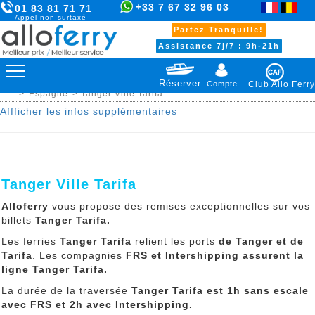
+33 7 67 32 96 03
01 83 81 71 71
Appel non surtaxé
Partez Tranquille!
Assistance 7j/7 : 9h-21h
Réserver
Compte
Club Allo Ferry
>
Espagne
> Tanger Ville Tarifa
Affficher les infos supplémentaires
Tanger Ville Tarifa
Alloferry
vous propose des remises exceptionnelles sur vos
billets
Tanger Tarifa.
Les ferries
Tanger Tarifa
relient les ports
de Tanger et de
Tarifa
. Les compagnies
FRS et Intershipping assurent la
ligne Tanger Tarifa.
La durée de la traversée
Tanger Tarifa
est 1h sans escale
avec FRS et 2h avec Intershipping.