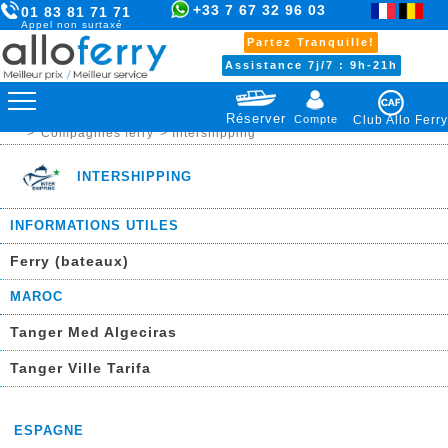
+33 7 67 32 96 03
01 83 81 71 71
Appel non surtaxé
Partez Tranquille!
Assistance 7j/7 : 9h-21h
Réserver
Compte
Club Allo Ferry
>
Compagnies ferry
> Intershipping
INTERSHIPPING
INFORMATIONS UTILES
Ferry (bateaux)
MAROC
Tanger Med Algeciras
Tanger Ville Tarifa
ESPAGNE